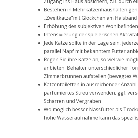
Zugang ins Haus absichern, z.B. durch 
Bestehen in Mehrkatzenhaushalten genü
„Zweitkatze“mit Glöckchen am Halsband 
Erhöhung des subjektiven Wohlbefindens
Intensivierung der spielerischen Aktiv
Jede Katze sollte in der Lage sein, jede
parallel Napf mit bekanntem Futter anbi
Regen Sie ihre Katze an, so viel wie mög
anbieten, Behälter unterschiedlicher F
Zimmerbrunnen aufstellen (bewegtes Was
Katzentoiletten in ausreichender Anzahl
parfümiertes Streu verwenden, ggf. ver
Scharren und Vergraben
Wo möglich besser Nassfutter als Trock
hohe Wasseraufnahme kann das spezifis