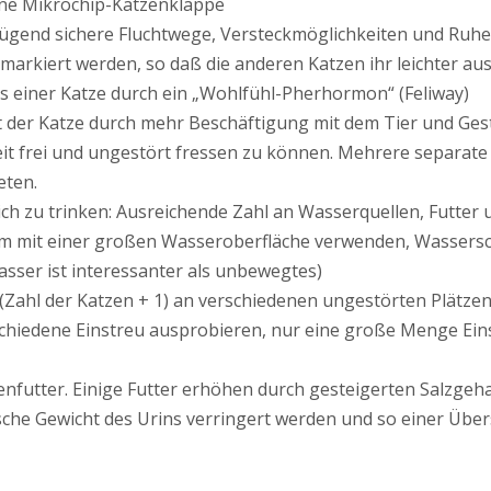
eine Mikrochip-Katzenklappe
gend sichere Fluchtwege, Versteckmöglichkeiten und Ruhep
markiert werden, so daß die anderen Katzen ihr leichter 
 einer Katze durch ein „Wohlfühl-Pherhormon“ (Feliway)
ität der Katze durch mehr Beschäftigung mit dem Tier und 
rzeit frei und ungestört fressen zu können. Mehrere separate 
eten.
lich zu trinken: Ausreichende Zahl an Wasserquellen, Futte
orm mit einer großen Wasseroberfläche verwenden, Wassersch
ser ist interessanter als unbewegtes)
 (Zahl der Katzen + 1) an verschiedenen ungestörten Plätze
schiedene Einstreu ausprobieren, nur eine große Menge Ein
enfutter. Einige Futter erhöhen durch gesteigerten Salzgeh
che Gewicht des Urins verringert werden und so einer Übe