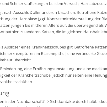
uhe und Schmerzäußerungen bei dem Versuch, Harn abzusetz
olgt nach Ausschluß aller anderen Ursachen. Betroffene Kat
chung der Harnblase (ggf. Kontrastmitteldarstellung der Blas
Katzen jungen bis mittleren Alters auf, die überwiegend al
tipathien zu anderen Katzen, die im gleichen Haushalt lebe
ls Auslöser eines Krankheitsschubes gilt. Betroffene Katzen
n Schmerzrezeptoren im Blasenepithel, eine veränderte Glu
eimhaut überzieht.
eßminderung, eine Ernährungsumstellung und eine medikam
keit der Krankheitsschübe, jedoch nur selten eine Heilung 
Krankheitsschüben.
bung
 in der Nachbarschaft? -> Sichtkontakte durch halbblickd