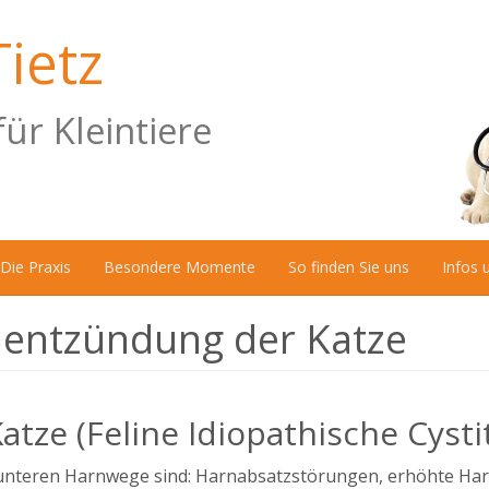
Tietz
für Kleintiere
Die Praxis
Besondere Momente
So finden Sie uns
Infos 
nentzündung der Katze
ze (Feline Idiopathische Cystit
 unteren Harnwege sind: Harnabsatzstörungen, erhöhte Ha